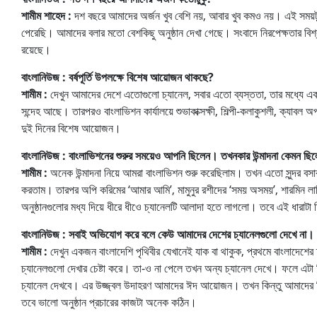
শামীম শাহেদ :
দশ বছরে আমাদের অর্জন খুব বেশি নয়, আবার খুব কমও নয়। এই সময়টু
পেরেছি। আমাদের বলার মতো বেশকিছু অনুষ্ঠান দেখা গেছে। সংবাদে নিরপেক্ষতার বি
রয়েছে।
বাংলানিউজ : বর্ষপূর্তি উপলক্ষে বিশেষ আয়োজন থাকছে?
শামীম :
দেখুন আমাদের দেশে এতোগুলো চ্যানেল, সবার এতো ব্যস্ততা, তার মধ্যে একটা 
সন্দেহ আছে। তারপরও বাংলাভিশন কার্যালয়ে শুভাকাক্সক্ষী, শিল্পী-কলাকুশলী, ক্যাবল
দুই দিনের বিশেষ আয়োজন।
বাংলানিউজ : বাংলাভিশনের শুরুর সময়েও আপনি ছিলেন। তখনকার উন্মাদনা কেমন ছি
শামীম :
অনেক উন্মাদনা নিয়ে আমরা বাংলাভিশন শুরু করেছিলাম। তখন এতো সুন্দর ব
করতাম। তারপর অপি করিমের ‘আমার আমি’, মামুনুর রশীদের ‘সময় অসময়’, শারমিন লাক
অনুষ্ঠানগুলোর মধ্য দিয়ে ধীরে ধীওে চ্যানেলটি আলাদা হতে লাগলো। তবে এই ধারা
বাংলানিউজ : সবাই অভিযোগ করে বলে কেউ আমাদের দেশের চ্যানেলগুলো দেখে না
শামীম :
দেখুন একজন বাংলাদেশি পৃথিবীর যেখানেই যাক বা থাকুক, প্রথমে বাংলাদেশে
চ্যানেলগুলো দেখার চেষ্টা করে। তা-ও না পেলে তখন অন্য চ্যানেল দেখে। ফলে এটা 
চ্যানেল দেখবে। এর উজ্জ্বল উদাহরণ আমাদের ঈদ আয়োজন। তখন কিন্তু আমাদের ট
তবে ভালো অনুষ্ঠান প্রচারের কাজটা অনেক কঠিন।