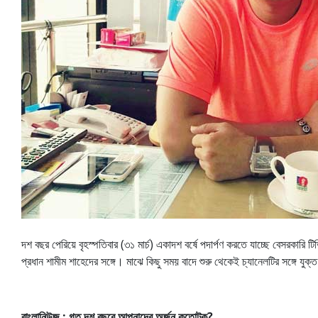
দশ বছর পেরিয়ে বৃহস্পতিবার (৩১ মার্চ) একাদশ বর্ষে পদার্পণ করতে যাচ্ছে বেসরকারি 
প্রধান শামীম শাহেদের সঙ্গে। মাঝে কিছু সময় বাদে শুরু থেকেই চ্যানেলটির সঙ্গে যু
বাংলানিউজ : গত দশ বছরে আপনাদের অর্জন কতোটুকু?