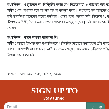
বাংলানিউজ : এ চ্যানেলে আপনি দ্বিতীয় দফায় যোগ দিয়েছেন তা-ও প্রায় ছয় বছর
শামীম :
এই প্রশ্নটার সঙ্গে আপনার আগের প্রশ্নটা যুক্ত। অনেকেই বলে আমাদের দে
করি বাংলাভিশন অনেকের কাছেই জনপ্রিয়। যেমন ধরেন, আরমান ভাই, সিকান্দার ব·, ফরম
‘বিপাশার অতিথি’, ‘মনের কথা’ নামগুলো অনেকের কাছেই পছন্দের। তাই আমরা জোর দ
পেরেছে।
বাংলানিউজ : সামনে আপনার পরিকল্পনা কী?
শামীম :
সামনে তিন-চার বছর বাংলাভিশনকে পারিবারিক চ্যানেলে রূপান্তরের চেষ্টা থাক
করবো। পাশাপাশি ফান থাকবে। আমি ফান-ভক্ত মানুষ। আর আমার ব্যক্তিগত পরিকল্পন
নিয়েও কাজ করতে চাই।
বাংলাদেশ সময়: ১০১৮ ঘণ্টা, মার্চ ৩০, ২০১৬
SIGN UP TO
Stay tuned!
Sign Up